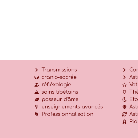
Transmissions
Con
cranio-sacrée
Ast
réfléxologie
Vot
soins tibétains
Thè
passeur d'âme
Eto
enseignements avancés
Ast
Professionnalisation
Ast
Plo