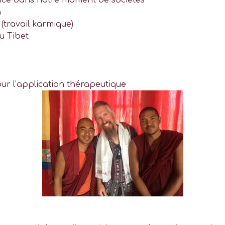
nce dans notre moment de sociétés
n
 (travail karmique)
u Tibet
ur l’application thérapeutique