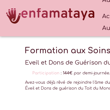
Au
Nous contacter
Ac
Au
Formation aux Soins
Eveil et Dons de Guérison d
Participation
:
144€
par demi-journé
Avez-vous déjà rêvé de rejoindre l’âme du
Éveil et Dons de guérison du Toit du Mon