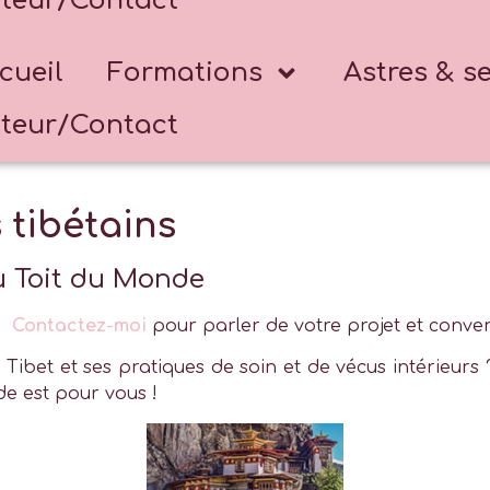
teur/Contact
cueil
Formations
Astres & s
teur/Contact
 tibétains
u Toit du Monde
e.
Contactez-moi
pour parler de votre projet et conve
 Tibet et ses pratiques de soin et de vécus intérieurs 
de est pour vous !