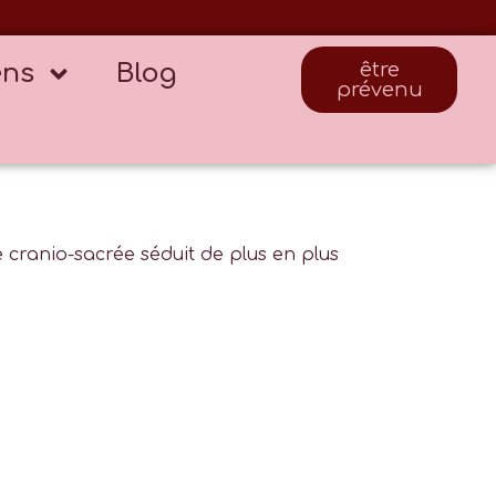
ens
Blog
être
prévenu
ie cranio-sacrée séduit de plus en plus