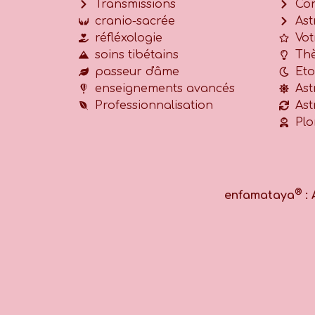
Transmissions
Con
cranio-sacrée
Ast
réfléxologie
Vot
soins tibétains
Thè
passeur d'âme
Eto
enseignements avancés
Ast
Professionnalisation
Ast
Plo
®
enfamataya
: 