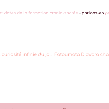
t dates de la formation cranio-sacrée
–
parlons-en
p
Thème astral de Christian Bobin, la curiosité infinie du jour – Astrologie