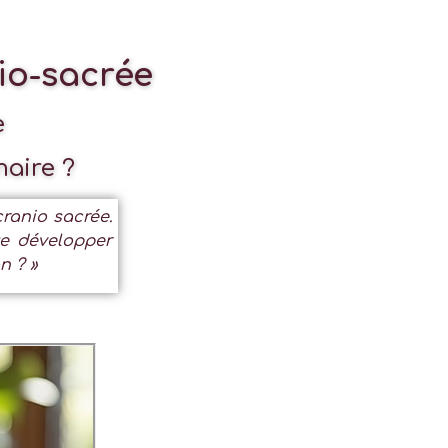
nio-sacrée
e
maire ?
cranio sacrée.
te développer
n ? »