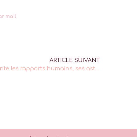
ar mail
ARTICLE SUIVANT
Fatoumata Diawara chante les rapports humains, ses astres les dansent