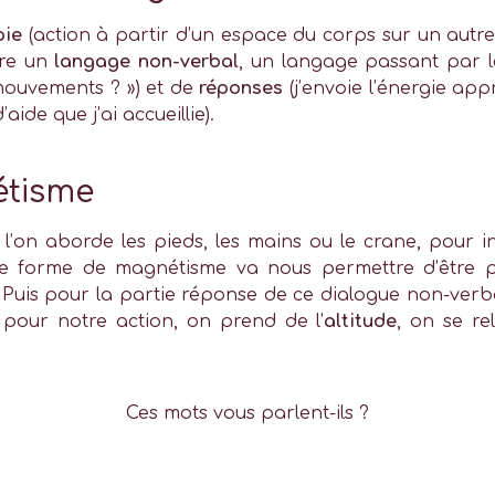
pie
(action à partir d’un espace du corps sur un autre 
vre un
langage non-verbal
, un langage passant par le
s mouvements ? ») et de
réponses
(j’envoie l’énergie app
ide que j’ai accueillie).
étisme
l’on aborde les pieds, les mains ou le crane, pour i
tte forme de magnétisme va nous permettre d’être pl
uis pour la partie réponse de ce dialogue non-verbal
 pour notre action, on prend de l’
altitude
, on se re
Ces mots vous parlent-ils ?